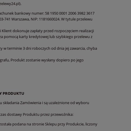
elewy24.pl).
rachunek bankowy numer: 58 1950 0001 2006 3982 3617
03-741 Warszawa, NIP: 1181660024. W tytule przelewu
Klient dokonuje zapłaty przed rozpoczęciem realizacji
za pomocą karty kredytowej lub szybkiego przelewu z
 w terminie 3 dni roboczych od dnia jej zawarcia, chyba
grafu, Produkt zostanie wysłany dopiero po jego
WY PRODUKTU
su składania Zamówienia i są uzależnione od wyboru
czas dostawy Produktu przez przewoźnika:
stała podana na stronie Sklepu przy Produkcie, liczony