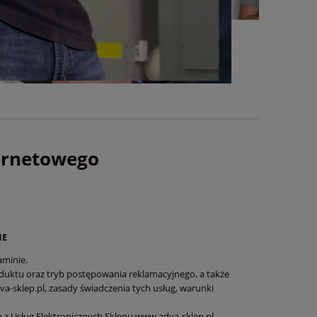
ernetowego
NE
aminie.
duktu oraz tryb postępowania reklamacyjnego, a także
a-sklep.pl, zasady świadczenia tych usług, warunki
a z Usług Elektronicznych Sklepu www.adva-sklep.pl