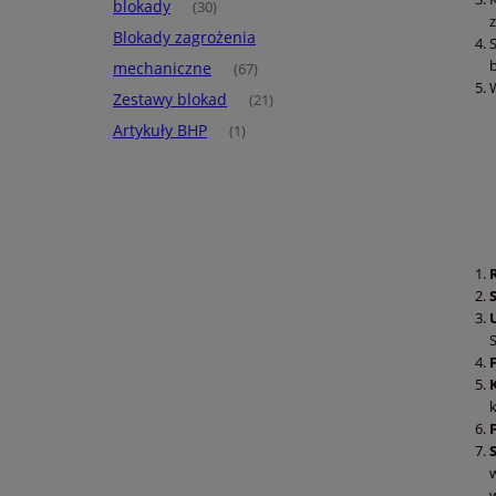
blokady
(30)
Blokady zagrożenia
mechaniczne
(67)
Zestawy blokad
(21)
Artykuły BHP
(1)
w