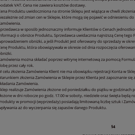
podatek VAT. Cena nie zawiera kosztów dostawy.
Cena Produktu uwidoczniona na stronie Sklepu jest wiążąca w chwili złożenia
niezależnie od zmian cen w Sklepie, które mogą się pojawić w odniesieniu d
Zamówienia.
Sprzedawca w sposób jednoznaczny informuje Klientów o Cenach jednostk
informacji o obniżce Produktu, Sprzedawca uwidacznia najniższą Cenę tego 
wprowadzeniem obniżki, a jeśli Produkt jest oferowany do sprzedaży w okres
Cenę Produktu, która obowiązywała w okresie od dnia rozpoczęcia oferowa
bniżki.
Zamówienia można składać poprzez witrynę internetową za pomocą Formula
obę przez cały rok.
 celu złożenia Zamówienia Klient nie ma obowiązku rejestracji Konta w Skle
Warunkiem złożenia Zamówienia w Sklepie przez Klienta jest zapoznanie się 
składania Zamówienia.
Sklep realizuje Zamówienia złożone od poniedziałku do piątku w godzinach pr
złożone w dni robocze po godz. 17.00 w soboty, niedziele oraz święta będą
Produkty w promocji (wyprzedaży) posiadają limitowaną liczbę sztuk i Zamów
wpływania aż do wyczerpania się zapasów danego Produktu.
§4