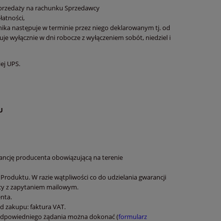
Sprzedaży na rachunku Sprzedawcy
łatności,
ka następuje w terminie przez niego deklarowanym tj. od
e wyłącznie w dni robocze z wyłączeniem sobót, niedziel i
ej UPS.
U
rancję producenta obowiązującą na terenie
 Produktu. W razie wątpliwości co do udzielania gwarancji
wcy z zapytaniem mailowym.
enta.
 zakupu: faktura VAT.
 odpowiedniego żądania można dokonać (
formularz