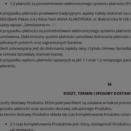
1.2 płatność za pośrednictwem elektronicznego systemu płatności (Prz
W przypadku płatności przelewem tradycyjnym, wpłaty należy dokonać na 
0002 (Bank Pekao S.A.) Adva-Tech ANNA KLARZYŃSKA, ul. Białostocka 9/128, 
należy wpisać „Zamówienie nr …”.
W przypadku płatności za pośrednictwem elektronicznego systemu płatności 
Zamówienia. Elektroniczny system płatności umożliwia dokonanie płatności 
wybranych polskich oraz zagranicznych banków.
Klient zobowiązany jest do dokonania zapłaty ceny z tytułu Umowy Sprzedaży
że Umowa Sprzedaży stanowi inaczej.
W przypadku wyboru płatności opisanych w pkt 1.1 oraz 1.2 niniejszego para
opłaceniu.
§6
KOSZT, TERMIN I SPOSOBY DOSTA
Koszty dostawy Produktu, które pokrywa Klient są ustalane w trakcie proce
sposobu płatności oraz sposobu dostawy zakupionego Produktu.
Na termin dostawy Produktu składa się czas kompletowania Produktu oraz 
2.1 czas kompletowania Produktów jest różny, dostępność Produktu zo
od momentu: