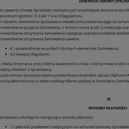
ZAWARCIE UMOWY SPRZE
Do zawarcia Umowy Sprzedaży niezbędne jest wcześniejsze złożenie przez 
sposobami zgodnie z § 3 pkt 7 oraz 9 Regulaminu.
Po złożeniu Zamówienia Sprzedawca niezwłocznie potwierdza jego otrzyman
Potwierdzenie przyjęcia Zamówienia, o którym mowa w pkt 2 niniejszego pa
Potwierdzenie otrzymania Zamówienia następuje poprzez przesłanie wiadomo
Potwierdzenie otrzymania Zamówienia zawiera:
4.1 potwierdzenie wszystkich istotnych elementów Zamówienia,
4.2 niniejszy Regulamin.
Z chwilą otrzymania przez Klienta wiadomości e-mail, o której mowa w pkt 
między Klientem a Sprzedawcą.
Każda Umowa Sprzedaży będzie potwierdzana dowodem zakupu (faktura VAT)
pocztą elektroniczna na adres mailowy Klienta podany w Formularzu Zamów
§5
SPOSOBY PŁATNOŚCI
Sprzedawca udostępnia następujące sposoby płatności:
1.1 płatność przelewem tradycyjnym na rachunek bankowy Sprzedaw