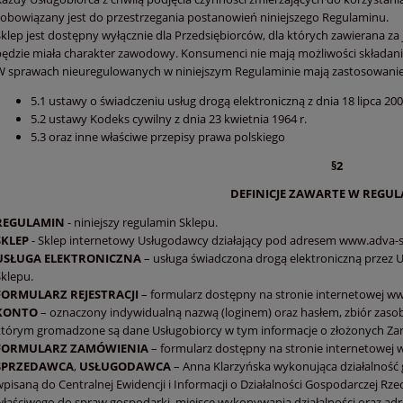
zobowiązany jest do przestrzegania postanowień niniejszego Regulaminu.
Sklep jest dostępny wyłącznie dla Przedsiębiorców, dla których zawierana
będzie miała charakter zawodowy. Konsumenci nie mają możliwości składan
W sprawach nieuregulowanych w niniejszym Regulaminie mają zastosowanie
5.1 ustawy o świadczeniu usług drogą elektroniczną z dnia 18 lipca 2002
5.2 ustawy Kodeks cywilny z dnia 23 kwietnia 1964 r.
5.3 oraz inne właściwe przepisy prawa polskiego
§2
DEFINICJE ZAWARTE W REGUL
REGULAMIN
- niniejszy regulamin Sklepu.
SKLEP
- Sklep internetowy Usługodawcy działający pod adresem www.adva-s
USŁUGA
ELEKTRONICZNA
– usługa świadczona drogą elektroniczną przez 
Sklepu.
FORMULARZ
REJESTRACJI
– formularz dostępny na stronie internetowej ww
KONTO
– oznaczony indywidualną nazwą (loginem) oraz hasłem, zbiór zas
którym gromadzone są dane Usługobiorcy w tym informacje o złożonych Za
FORMULARZ
ZAMÓWIENIA
– formularz dostępny na stronie internetowej 
SPRZEDAWCA
,
USŁUGODAWCA
– Anna Klarzyńska wykonująca działalnoś
pisaną do Centralnej Ewidencji i Informacji o Działalności Gospodarczej Rze
właściwego do spraw gospodarki, miejsce wykonywania działalności oraz adre