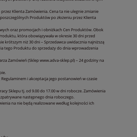
 przez Klienta Zamówienia. Cena ta nie ulegnie zmianie
o poszczególnych Produktów po złożeniu przez Klienta
owych oraz promocjach i obniżkach Cen Produktów. Obok
Produktu, która obowiązywała w okresie 30 dni przed
ie krótszym niż 30 dni – Sprzedawca uwidacznia najniższą
nia tego Produktu do sprzedaży do dnia wprowadzenia
rza Zamówień (Sklep www.adva-sklep.pl) – 24 godziny na
pie.
z Regulaminem i akceptacja jego postanowień w czasie
acy Sklepu tj. od 9.00 do 17.00 w dni robocze. Zamówienia
 rozpatrywane następnego dnia roboczego.
ienia na nie będą realizowane według kolejności ich