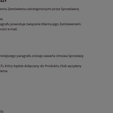
DAŻY
Klienta Zamówienia udostępnionymi przez Sprzedawcę
ie.
ragrafu powoduje związanie Klienta jego Zamówieniem.
ści e-mail.
4 niniejszego paragrafu zostaje zawarta Umowa Sprzedaży
, który będzie dołączany do Produktu i/lub wysyłany
ienia.
cy,