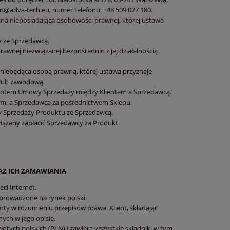
nfo@adva-tech.eu, numer telefonu: +48 509 027 180.
jna nieposiadająca osobowości prawnej, której ustawa
y ze Sprzedawcą.
rawnej niezwiązanej bezpośrednio z jej działalnością
a niebędąca osobą prawną, której ustawa przyznaje
 lub zawodową.
miotem Umowy Sprzedaży między Klientem a Sprzedawcą.
m, a Sprzedawcą za pośrednictwem Sklepu.
wy Sprzedaży Produktu ze Sprzedawcą.
wiązany zapłacić Sprzedawcy za Produkt.
Z ICH ZAMAWIANIA
ci Internet.
wprowadzone na rynek polski.
rty w rozumieniu przepisów prawa. Klient, składając
ch w jego opisie.
otych polskich (PLN) i zawiera wszystkie składniki w tym