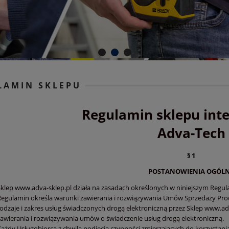
LAMIN SKLEPU
Regulamin sklepu int
Adva-Tech
§
1
POSTANOWIENIA OGÓL
Sklep www.adva-sklep.pl działa na zasadach określonych w niniejszym Regul
Regulamin określa warunki zawierania i rozwiązywania Umów Sprzedaży Pro
rodzaje i zakres usług świadczonych drogą elektroniczną przez Sklep www.adv
zawierania i rozwiązywania umów o świadczenie usług drogą elektroniczną.
Każdy Usługobiorca z chwilą podjęcia czynności zmierzających do korzystani