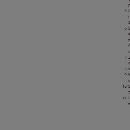
o
d
W