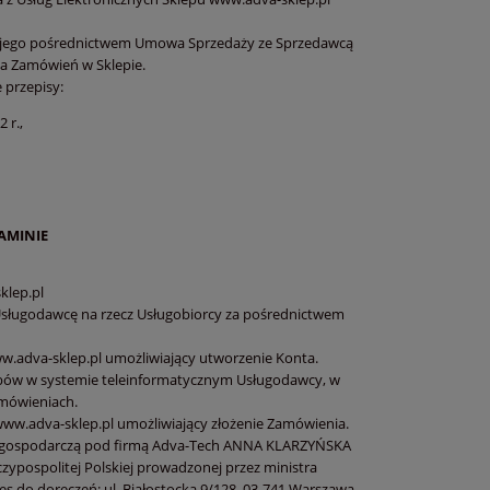
 za jego pośrednictwem Umowa Sprzedaży ze Sprzedawcą
ia Zamówień w Sklepie.
 przepisy:
 r.,
AMINIE
klep.pl
Usługodawcę na rzecz Usługobiorcy za pośrednictwem
w.adva-sklep.pl umożliwiający utworzenie Konta.
obów w systemie teleinformatycznym Usługodawcy, w
mówieniach.
www.adva-sklep.pl umożliwiający złożenie Zamówienia.
ć gospodarczą pod firmą Adva-Tech ANNA KLARZYŃSKA
czypospolitej Polskiej prowadzonej przez ministra
s do doręczeń: ul. Białostocka 9/128, 03-741 Warszawa,