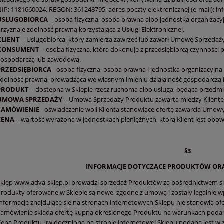
NIP: 1181660024, REGON: 361248795, adres poczty elektronicznej (e-mail): i
USŁUGOBIORCA
– osoba fizyczna, osoba prawna albo jednostka organizacy
rzyznaje zdolność prawną korzystająca z Usługi Elektronicznej.
KLIENT
– Usługobiorca, który zamierza zawrzeć lub zawarł Umowę Sprzedaż
KONSUMENT
– osoba fizyczna, która dokonuje z przedsiębiorcą czynności p
gospodarczą lub zawodową.
PRZEDSIĘBIORCA
- osoba fizyczna, osoba prawna i jednostka organizacyjn
zdolność prawną, prowadząca we własnym imieniu działalność gospodarczą
PRODUKT
– dostępna w Sklepie rzecz ruchoma albo usługa, będąca przed
UMOWA
SPRZEDAŻY
– Umowa Sprzedaży Produktu zawarta między Kliente
ZAMÓWIENIE
- oświadczenie woli Klienta stanowiące ofertę zawarcia Umo
CENA
– wartość wyrażona w jednostkach pieniężnych, którą Klient jest obo
§3
INFORMACJE DOTYCZĄCE PRODUKTÓW ORA
Sklep www.adva-sklep.pl prowadzi sprzedaż Produktów za pośrednictwem sie
Produkty oferowane w Sklepie są nowe, zgodne z umową i zostały legalnie 
Informacje znajdujące się na stronach internetowych Sklepu nie stanowią ofe
Zamówienie składa ofertę kupna określonego Produktu na warunkach podany
Cena Produktu uwidoczniona na stronie internetowej Sklepu podana jest w zł