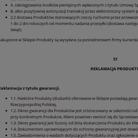
A. zaksięgowania środków pieniężnych wpłaconych z tytułu Umowy 
B. albo pozytywnej autoryzacji transakcji przez elektroniczny system p
2.2 dostawa Produktów stanowiących rzeczy ruchome przez przewoźni
1 do 2 dni roboczych od momentu nadania przesyłki (dostawa następuj
świąt).
Zakupione w Sklepie Produkty są wysyłane za pośrednictwem firmy kurierski
§7
REKLAMACJA PRODUKT
Reklamacja z tytułu gwarancji.
1.1. Niektóre Produkty (drukarki) oferowane w Sklepie posiadają gwa
Rzeczypospolitej Polskiej.
1.2. Okres gwarancji dla Produktów jest zróżnicowany w zależności od
przy konkretnym Produkcie, Klient powinien zwrócić się do Sprzeda
1.3. Okres gwarancji jest liczony od dnia dostarczenia Produktu do Kli
1.4. Dokumentem uprawniającym do ochrony gwarancyjnej jest dowód
1.5. Zawiadomienia o wadach dotyczących Produktu oraz zgłoszenie