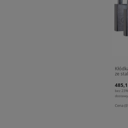
Kłódk
ze sta
(8058
485,1
bez 23%
dostawy
Cena (E