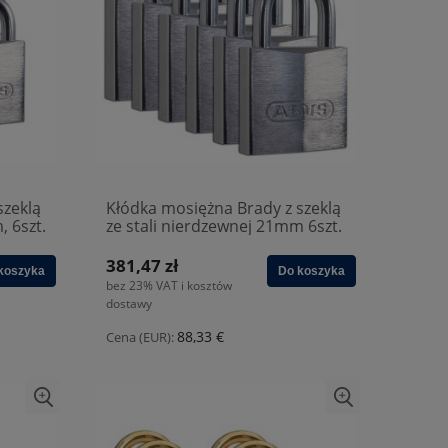
szeklą
Kłódka mosiężna Brady z szeklą
, 6szt.
ze stali nierdzewnej 21mm 6szt.
(805828)
381,47 zł
koszyka
Do koszyka
bez 23% VAT i kosztów
dostawy
88,33 €
Cena (EUR):