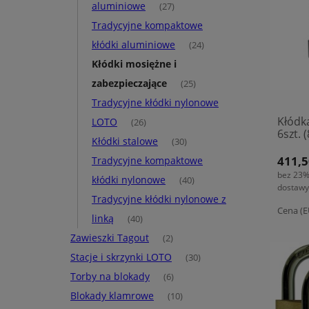
aluminiowe
(27)
Tradycyjne kompaktowe
kłódki aluminiowe
(24)
Kłódki mosiężne i
zabezpieczające
(25)
Tradycyjne kłódki nylonowe
Kłódk
LOTO
(26)
6szt. 
Kłódki stalowe
(30)
411,5
Tradycyjne kompaktowe
bez 23%
kłódki nylonowe
(40)
dostawy
Tradycyjne kłódki nylonowe z
Cena (E
linką
(40)
Zawieszki Tagout
(2)
Stacje i skrzynki LOTO
(30)
Torby na blokady
(6)
Blokady klamrowe
(10)