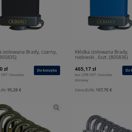
a izolowana Brady, czarny,
Kłódka izolowana Brady,
(805835)
niebieski , 6szt. (805836)
0 zł
465,17 zł
Do koszyka
Do 
 VAT i kosztów
bez 23% VAT i kosztów
dostawy
95,28 €
107,70 €
UR):
Cena (EUR):