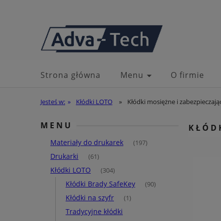
Strona główna
Menu
O firmie
Jesteś w:
»
Kłódki LOTO
»
Kłódki mosiężne i zabezpieczają
MENU
KŁÓDK
Materiały do drukarek
(197)
Drukarki
(61)
Kłódki LOTO
(304)
Kłódki Brady SafeKey
(90)
Kłódki na szyfr
(1)
Tradycyjne kłódki