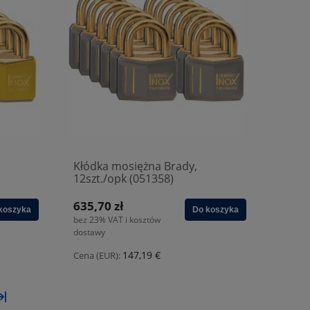
Kłódka mosiężna Brady,
12szt./opk (051358)
635,70 zł
koszyka
Do koszyka
bez 23% VAT i kosztów
dostawy
147,19 €
Cena (EUR):
»