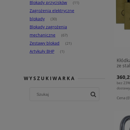
Blokady przycisków
(11)
Zagrożenia elektryczne
blokady
(30)
Blokady zagrożenia
mechaniczne
(67)
Zestawy blokad
(21)
Artykuły BHP
(1)
Kłódk
ze sta
(8058
360,2
WYSZUKIWARKA
bez 23%
dostawy
Cena (E