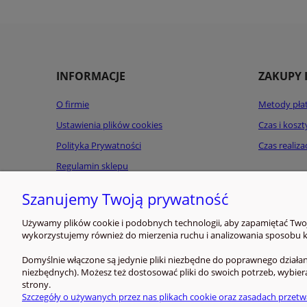
INFORMACJE
ZAKUPY 
O firmie
Metody pła
Ustawienia plików cookies
Czas i kosz
Polityka Prywatności
Czas realiz
Regulamin sklepu
Kontakt
Szanujemy Twoją prywatność
Używamy plików cookie i podobnych technologii, aby zapamiętać Twoje
wykorzystujemy również do mierzenia ruchu i analizowania sposobu ko
Domyślnie włączone są jedynie pliki niezbędne do poprawnego działani
niezbędnych). Możesz też dostosować pliki do swoich potrzeb, wybier
strony.
Szczegóły o używanych przez nas plikach cookie oraz zasadach przetw