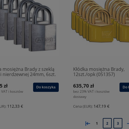
a mosiężna Brady z szeklą
Kłódka mosiężna Brady,
li nierdzewnej 24mm, 6szt.
12szt./opk (051357)
30)
5 zł
635,70 zł
Do koszyka
Do 
 VAT i kosztów
bez 23% VAT i kosztów
dostawy
112,33 €
147,19 €
UR):
Cena (EUR):
«
1
2
3