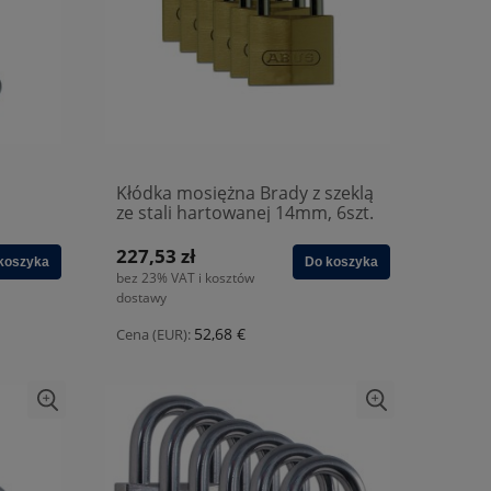
Kłódka mosiężna Brady z szeklą
ze stali hartowanej 14mm, 6szt.
(805831)
227,53 zł
koszyka
Do koszyka
bez 23% VAT i kosztów
dostawy
52,68 €
Cena (EUR):