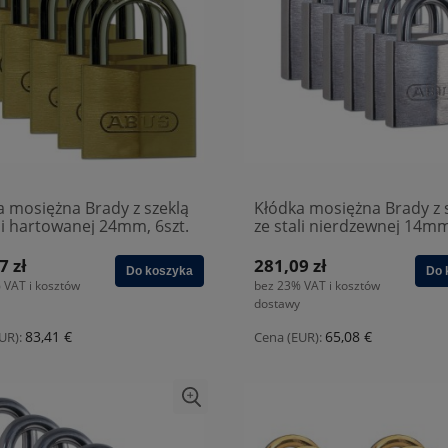
a mosiężna Brady z szeklą
Kłódka mosiężna Brady z 
li hartowanej 24mm, 6szt.
ze stali nierdzewnej 14mm
34)
(805827)
7 zł
281,09 zł
Do koszyka
Do 
 VAT i kosztów
bez 23% VAT i kosztów
dostawy
83,41 €
65,08 €
UR):
Cena (EUR):