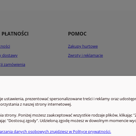
I PŁATNOŚCI
POMOC
tności
Zakupy hurtowe
ty dostawy
Zwroty i reklamacje
acji zamówienia
 ustawienia, prezentować spersonalizowane treści i reklamy oraz udostępn
rzystania z naszej strony internetowej.
a strony. Poniżej możesz zaakceptować wszystkie rodzaje plików, klikając "
ając "Dostosuj zgody". Udzieloną zgodę możesz w dowolnym momencie wycofać
arzania danych osobowych znajdziesz w Polityce prywatności.