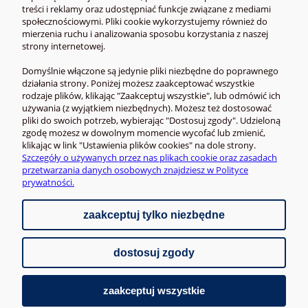
POMOC
treści i reklamy oraz udostępniać funkcje związane z mediami
społecznościowymi. Pliki cookie wykorzystujemy również do
mierzenia ruchu i analizowania sposobu korzystania z naszej
MOJE KONTO
strony internetowej.
Domyślnie włączone są jedynie pliki niezbędne do poprawnego
działania strony. Poniżej możesz zaakceptować wszystkie
rodzaje plików, klikając "Zaakceptuj wszystkie", lub odmówić ich
używania (z wyjątkiem niezbędnych). Możesz też dostosować
pliki do swoich potrzeb, wybierając "Dostosuj zgody". Udzieloną
zgodę możesz w dowolnym momencie wycofać lub zmienić,
klikając w link "Ustawienia plików cookies" na dole strony.
Szczegóły o używanych przez nas plikach cookie oraz zasadach
przetwarzania danych osobowych znajdziesz w Polityce
prywatności.
zaakceptuj tylko niezbędne
pokaż pełną wersję strony
dostosuj zgody
Sklep internetowy Shoper.pl
zaakceptuj wszystkie