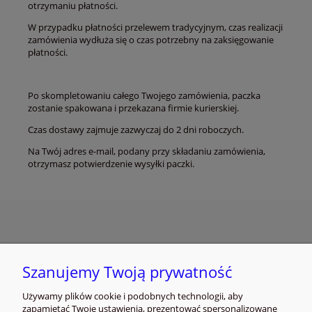
otrzymaniu płatności.
W przypadku płatności przelewem tradycyjnym, czas realizacji
zamówienia wydłuża się o czas potrzebny na zaksięgowanie
płatności.
Po skompletowaniu całego Twojego zamówienia, paczka
zostanie spakowana i przekazana firmie kurierskiej.
Czas dostawy zajmuje zazwyczaj do 2 dni roboczych.
Na Twój adres e-mail, podany przy składaniu zamówienia,
otrzymasz potwierdzenie wysyłki paczki.
INFORMACJE
Szanujemy Twoją prywatność
ZAKUPY I PŁATNOŚCI
Używamy plików cookie i podobnych technologii, aby
zapamiętać Twoje ustawienia, prezentować spersonalizowane