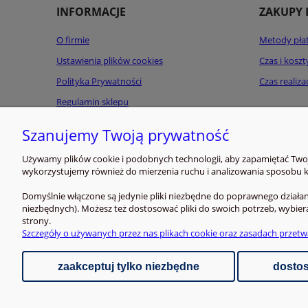
INFORMACJE
ZAKUPY 
O firmie
Metody pła
Ustawienia plików cookies
Czas i kosz
Polityka Prywatności
Czas realiz
Regulamin sklepu
Kontakt
Szanujemy Twoją prywatność
Używamy plików cookie i podobnych technologii, aby zapamiętać Twoje
wykorzystujemy również do mierzenia ruchu i analizowania sposobu ko
Domyślnie włączone są jedynie pliki niezbędne do poprawnego działani
niezbędnych). Możesz też dostosować pliki do swoich potrzeb, wybier
strony.
Szczegóły o używanych przez nas plikach cookie oraz zasadach przetw
zaakceptuj tylko niezbędne
dostos