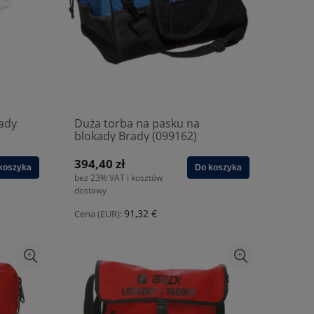
ady
Duża torba na pasku na
blokady Brady (099162)
394,40 zł
koszyka
Do koszyka
bez 23% VAT i kosztów
dostawy
91,32 €
Cena (EUR):