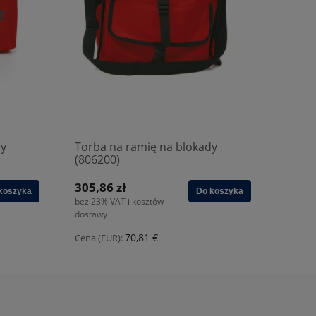
dy
Torba na ramię na blokady
(806200)
305,86 zł
koszyka
Do koszyka
bez 23% VAT i kosztów
dostawy
70,81 €
Cena (EUR):