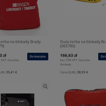
torba na blokady Brady
Duża torba na blokady Br
79)
(065780)
3 zł
166,63 zł
Do koszyka
Do 
 VAT i kosztów
bez 23% VAT i kosztów
dostawy
35,41 €
38,59 €
UR):
Cena (EUR):