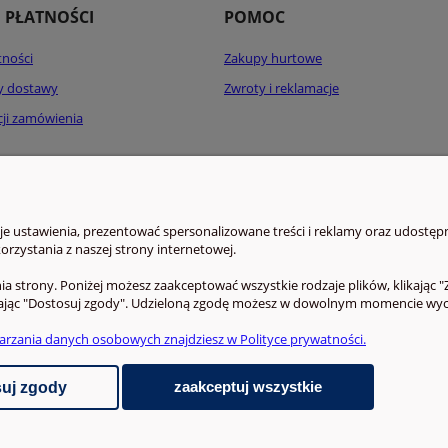
I PŁATNOŚCI
POMOC
tności
Zakupy hurtowe
ty dostawy
Zwroty i reklamacje
acji zamówienia
 ustawienia, prezentować spersonalizowane treści i reklamy oraz udostępn
rzystania z naszej strony internetowej.
a strony. Poniżej możesz zaakceptować wszystkie rodzaje plików, klikając "
ając "Dostosuj zgody". Udzieloną zgodę możesz w dowolnym momencie wycofać
arzania danych osobowych znajdziesz w Polityce prywatności.
zaakceptuj wszystkie
uj zgody
Sklep internetowy Shoper.pl