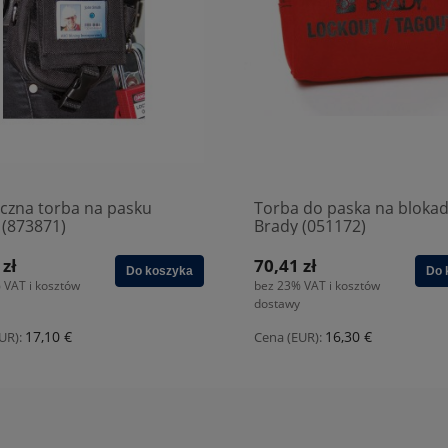
czna torba na pasku
Torba do paska na bloka
 (873871)
Brady (051172)
 zł
70,41 zł
Do koszyka
Do 
 VAT i kosztów
bez 23% VAT i kosztów
dostawy
17,10 €
16,30 €
UR):
Cena (EUR):