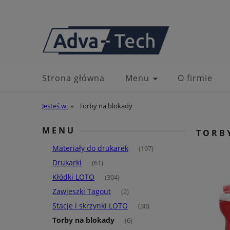
Strona główna
Menu
O firmie
Jesteś w:
»
Torby na blokady
MENU
TORB
Materiały do drukarek
(197)
Drukarki
(61)
Kłódki LOTO
(304)
Zawieszki Tagout
(2)
Stacje i skrzynki LOTO
(30)
Torby na blokady
(6)