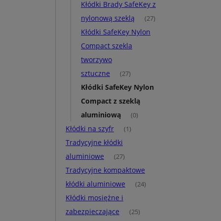
Kłódki Brady SafeKey z
nylonową szeklą
(27)
Kłódki SafeKey Nylon
Compact szekla
tworzywo
sztuczne
(27)
Kłódki SafeKey Nylon
Compact z szeklą
aluminiową
(0)
Kłódki na szyfr
(1)
Tradycyjne kłódki
aluminiowe
(27)
Tradycyjne kompaktowe
kłódki aluminiowe
(24)
Kłódki mosiężne i
zabezpieczające
(25)