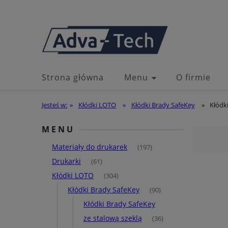
Strona główna
Menu
O firmie
Jesteś w:
»
Kłódki LOTO
»
Kłódki Brady SafeKey
»
Kłódk
MENU
Materiały do drukarek
(197)
Drukarki
(61)
Kłódki LOTO
(304)
Kłódki Brady SafeKey
(90)
Kłódki Brady SafeKey
ze stalową szeklą
(36)