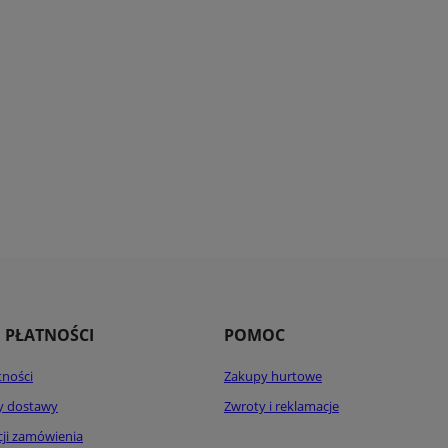
I PŁATNOŚCI
POMOC
tności
Zakupy hurtowe
ty dostawy
Zwroty i reklamacje
acji zamówienia