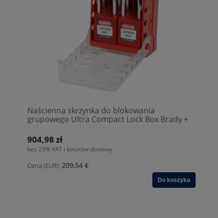
Naścienna skrzynka do blokowania
grupowego Ultra Compact Lock Box Brady +
6 kłódek KA Czerwony (149174)
904,98 zł
bez 23% VAT i kosztów dostawy
209,54 €
Cena (EUR):
Do koszyka