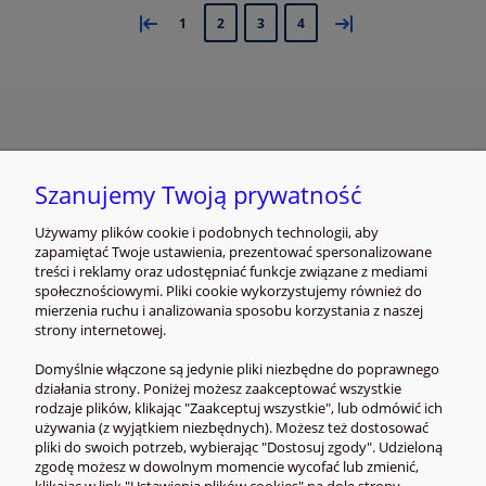
«
»
1
2
3
4
INFORMACJE
Szanujemy Twoją prywatność
ZAKUPY I PŁATNOŚCI
Używamy plików cookie i podobnych technologii, aby
zapamiętać Twoje ustawienia, prezentować spersonalizowane
POMOC
treści i reklamy oraz udostępniać funkcje związane z mediami
społecznościowymi. Pliki cookie wykorzystujemy również do
mierzenia ruchu i analizowania sposobu korzystania z naszej
MOJE KONTO
strony internetowej.
Domyślnie włączone są jedynie pliki niezbędne do poprawnego
działania strony. Poniżej możesz zaakceptować wszystkie
rodzaje plików, klikając "Zaakceptuj wszystkie", lub odmówić ich
używania (z wyjątkiem niezbędnych). Możesz też dostosować
pliki do swoich potrzeb, wybierając "Dostosuj zgody". Udzieloną
zgodę możesz w dowolnym momencie wycofać lub zmienić,