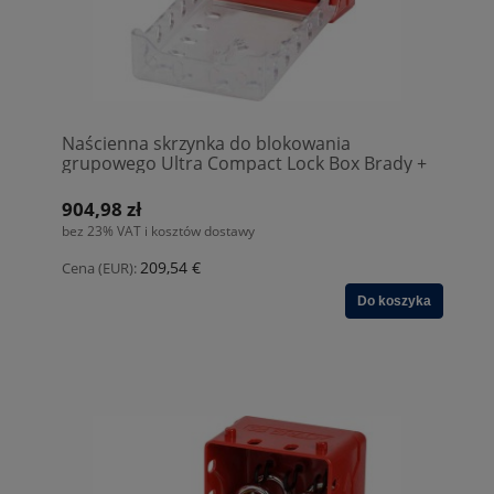
Naścienna skrzynka do blokowania
grupowego Ultra Compact Lock Box Brady +
6 kłódek KD Czerwony (149175)
904,98 zł
bez 23% VAT i kosztów dostawy
209,54 €
Cena (EUR):
Do koszyka