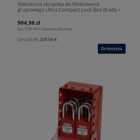
Naścienna skrzynka do blokowania
grupowego Ultra Compact Lock Box Brady +
6 kłódek KA Żółty (149172)
904,98 zł
bez 23% VAT i kosztów dostawy
209,54 €
Cena (EUR):
Do koszyka