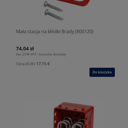
Mała stacja na kłódki Brady (800120)
74,04 zł
bez 23% VAT i kosztów dostawy
17,15 €
Cena (EUR):
Do koszyka