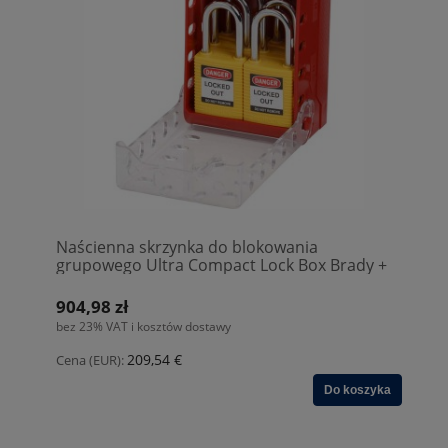
Naścienna skrzynka do blokowania
grupowego Ultra Compact Lock Box Brady +
6 kłódek KD Żółty (149176)
904,98 zł
bez 23% VAT i kosztów dostawy
209,54 €
Cena (EUR):
Do koszyka