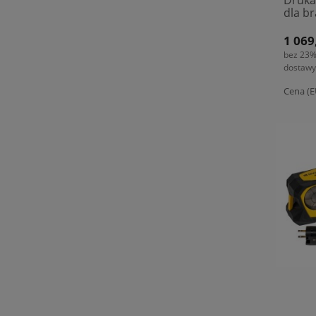
Druka
dla br
(3113
1 069
bez 23%
dostawy
Cena (E