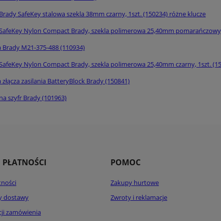
Brady SafeKey stalowa szekla 38mm czarny, 1szt. (150234) różne klucze
SafeKey Nylon Compact Brady, szekla polimerowa 25,40mm pomarańczowy, 
a Brady M21-375-488 (110934)
SafeKey Nylon Compact Brady, szekla polimerowa 25,40mm czarny, 1szt. (15
 złącza zasilania BatteryBlock Brady (150841)
na szyfr Brady (101963)
I PŁATNOŚCI
POMOC
tności
Zakupy hurtowe
ty dostawy
Zwroty i reklamacje
acji zamówienia