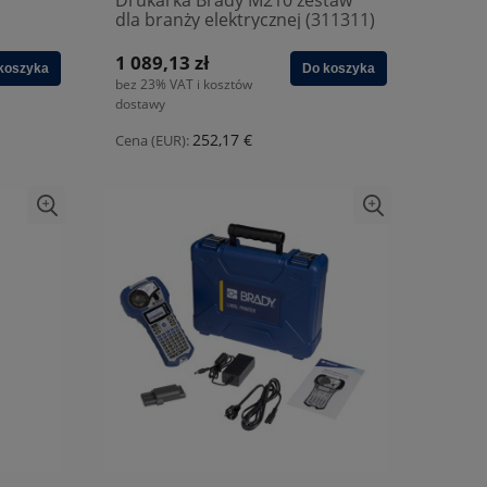
Drukarka Brady M210 zestaw
dla branży elektrycznej (311311)
1 089,13 zł
koszyka
Do koszyka
bez 23% VAT i kosztów
dostawy
252,17 €
Cena (EUR):