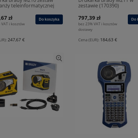
rka Brady M210 zestaw
Drukarka Brady M211 w
anży teleinformatycznej
zestawie (170390)
14)
,67 zł
797,39 zł
Do koszyka
Do 
 VAT i kosztów
bez 23% VAT i kosztów
dostawy
247,67 €
184,63 €
UR):
Cena (EUR):