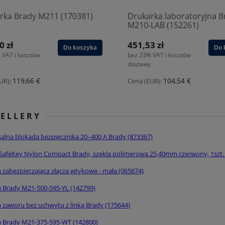
rka Brady M211 (170381)
Drukarka laboratoryjna B
M210-LAB (152261)
0 zł
451,53 zł
Do koszyka
Do 
 VAT i kosztów
bez 23% VAT i kosztów
dostawy
119,66 €
104,54 €
UR):
Cena (EUR):
SELLERY
alna blokada bezpiecznika 20–400 A Brady (873367)
SafeKey Nylon Compact Brady, szekla polimerowa 25,40mm czerwony, 1szt. 
 zabezpieczająca złącza wtykowe - mała (065674)
a Brady M21-500-595-YL (142799)
 zaworu bez uchwytu z linką Brady (175644)
a Brady M21-375-595-WT (142800)