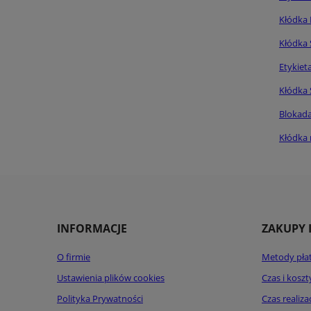
Kłódka 
Kłódka 
Etykiet
Kłódka 
Blokada
Kłódka 
INFORMACJE
ZAKUPY 
O firmie
Metody pła
Ustawienia plików cookies
Czas i kosz
Polityka Prywatności
Czas realiz