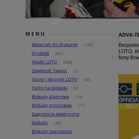
MENU
ADVA-TE
Materiały do drukarek
(197)
Bezpośre
LOTO, k
Drukarki
(61)
firmy Bra
Kłódki LOTO
(304)
Zawieszki Tagout
(2)
Stacje i skrzynki LOTO
(30)
Torby na blokady
(6)
Blokady klamrowe
(10)
Blokady przycisków
(11)
Zagrożenia elektryczne
blokady
(30)
Blokady zagrożenia