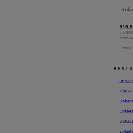
Druka
516,8
bez 23%
dostawy
Cena (E
BEST
Uniwers
Kłódka 
Blokada
Etykiet
Blokada
Etykiet