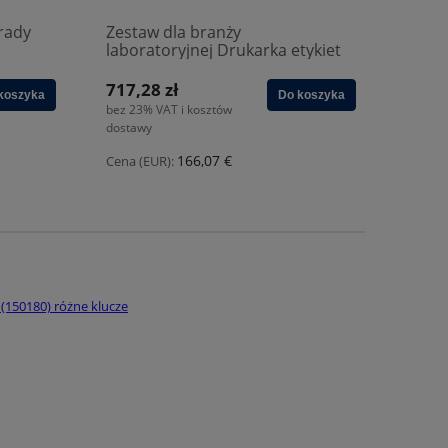
rady
Zestaw dla branży
laboratoryjnej Drukarka etykiet
Brady M210LAB (311319)
717,28 zł
koszyka
Do koszyka
bez 23% VAT i kosztów
dostawy
166,07 €
Cena (EUR):
(150180) różne klucze