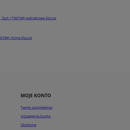
3szt. (150194) jednakowe klucze
0184) różne klucze
MOJE KONTO
Twoje zamówienia
Ustawienia konta
Ulubione