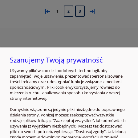
«
»
1
2
3
INFORMACJE
Szanujemy Twoją prywatność
ZAKUPY I PŁATNOŚCI
Używamy plików cookie i podobnych technologii, aby
zapamiętać Twoje ustawienia, prezentować spersonalizowane
POMOC
treści i reklamy oraz udostępniać funkcje związane z mediami
społecznościowymi. Pliki cookie wykorzystujemy również do
mierzenia ruchu i analizowania sposobu korzystania z naszej
MOJE KONTO
strony internetowej.
Domyślnie włączone są jedynie pliki niezbędne do poprawnego
działania strony. Poniżej możesz zaakceptować wszystkie
rodzaje plików, klikając "Zaakceptuj wszystkie", lub odmówić ich
używania (z wyjątkiem niezbędnych). Możesz też dostosować
pliki do swoich potrzeb, wybierając "Dostosuj zgody". Udzieloną
zgodę możesz w dowolnym momencie wycofać lub zmienić,